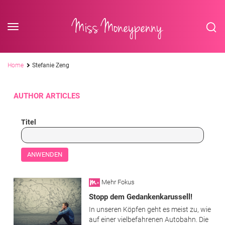
<div class='slogan '> Die Business-Plattform <br/> für Assistenzberufe</div
Skip to content
Miss Moneypenny
Pfadnavigation
Home
Stefanie Zeng
AUTHOR ARTICLES
Titel
Mehr Fokus
Stopp dem Gedankenkarussell!
In unseren Köpfen geht es meist zu, wie
auf einer vielbefahrenen Autobahn. Die