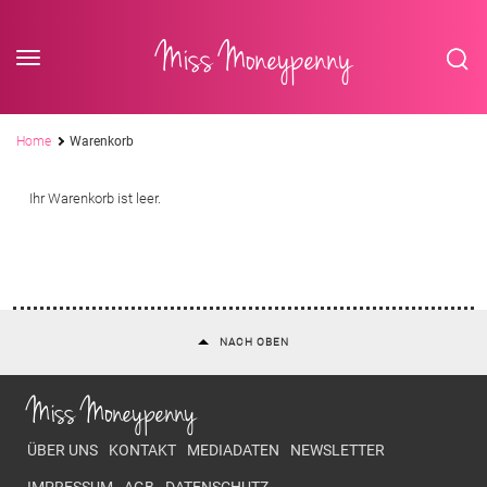
<div class='slogan '> Die Business-Plattform <br/> für Assistenzberufe</div
Skip to content
Miss Moneypenny
Pfadnavigation
Home
Warenkorb
Ihr Warenkorb ist leer.
NACH OBEN
Miss Moneypenny
Footer menu
ÜBER UNS
KONTAKT
MEDIADATEN
NEWSLETTER