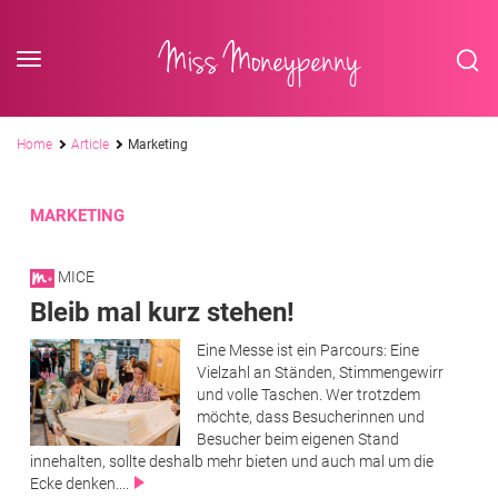
<div class='slogan '> Die Business-Plattform <br/> für Assistenzberufe</div
Skip to content
Miss Moneypenny
Pfadnavigation
Home
Article
Marketing
MARKETING
MICE
Bleib mal kurz stehen!
Eine Messe ist ein Parcours: Eine
Vielzahl an Ständen, Stimmengewirr
und volle Taschen. Wer trotzdem
möchte, dass Besucherinnen und
Besucher beim eigenen Stand
innehalten, sollte deshalb mehr bieten und auch mal um die
Ecke denken....