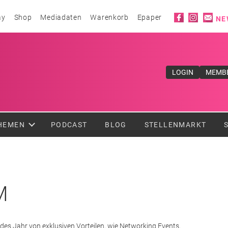
Social ico
ay
Shop
Mediadaten
Warenkorb
Epaper
NE
ufe</div>
LOGIN
MEMB
HEMEN
PODCAST
BLOG
STELLENMARKT
M
es Jahr von exklusiven Vorteilen, wie Networking Events,