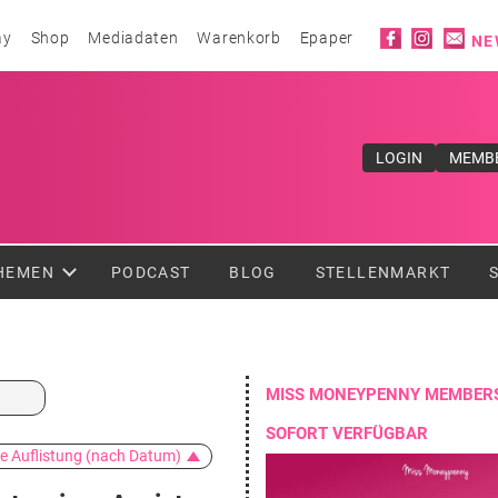
Social ico
ay
Shop
Mediadaten
Warenkorb
Epaper
NE
ufe</div>
LOGIN
MEMB
HEMEN
PODCAST
BLOG
STELLENMARKT
MISS MONEYPENNY MEMBERS
SOFORT VERFÜGBAR
e Auflistung (nach Datum)