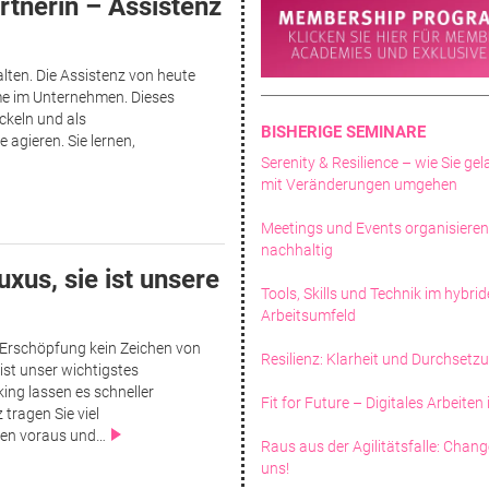
tnerin – Assistenz
lten. Die Assistenz von heute
mme im Unternehmen. Dieses
ickeln und als
BISHERIGE SEMINARE
agieren. Sie lernen,
Serenity & Resilience – wie Sie ge
mit Veränderungen umgehen
Meetings und Events organisieren
nachhaltig
xus, sie ist unsere
Tools, Skills und Technik im hybri
Arbeitsumfeld
Erschöpfung kein Zeichen von
Resilienz: Klarheit und Durchsetz
ist unser wichtigstes
ing lassen es schneller
Fit for Future – Digitales Arbeiten
tragen Sie viel
ken voraus und…
Raus aus der Agilitätsfalle: Chang
uns!