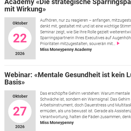
Academy «Die strategische Sparringspar
mit Wirkung»
Aufhören, nur zu reagieren – anfangen, mitzugesta
Oktober
denkt mit, gestaltet mit und ist eine wichtige Sti
Seminar zeigt, wie Sie Ihre Rolle gezielt weiterentw
22
Sparringspartnerin Ihres Executives auf Augenhöhe 
Prioritäten mitzugestalten, souverän mit…
Miss Moneypenny Academy
2026
Webinar: «Mentale Gesundheit ist kein Lu
Basis»
Das erschöpfte Gehirn verstehen: Warum mentale 
Oktober
Schwäche ist, sondern ein Warnsignal. Das Gehirn 
Arbeitsinstrument, doch Dauerstress und Multitask
27
ermüden, als uns bewusst ist. Gerade als Assistenz 
Verantwortung, halten die Fäden zusammen, den
Miss Moneypenny
2026