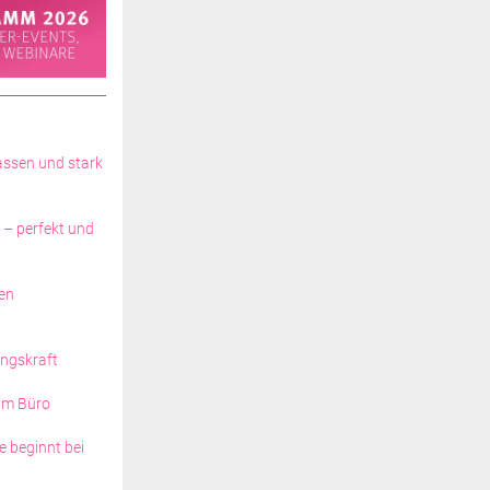
lassen und stark
 – perfekt und
den
ungskraft
 im Büro
e beginnt bei