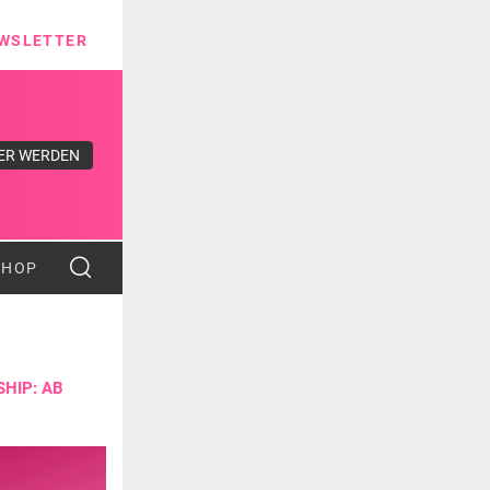
ns
WSLETTER
ER WERDEN
SHOP
HIP: AB