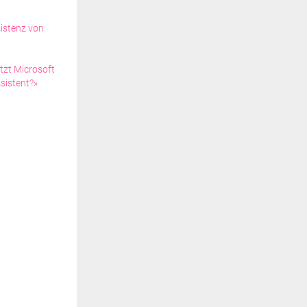
istenz von
tzt Microsoft
sistent?»