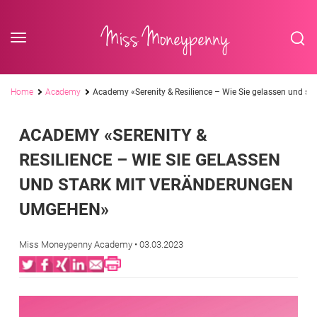
<div class='slogan '> Die Business-Plattform <br/> für Assistenzberufe</div
Skip to content
Miss Moneypenny
Pfadnavigation
Home
Academy
Academy «Serenity & Resilience – Wie Sie gelassen und s
ACADEMY «SERENITY &
RESILIENCE – WIE SIE GELASSEN
UND STARK MIT VERÄNDERUNGEN
UMGEHEN»
Miss Moneypenny Academy
• 03.03.2023
Twitter
Facebook
XING
LinkedIn
Email
Print