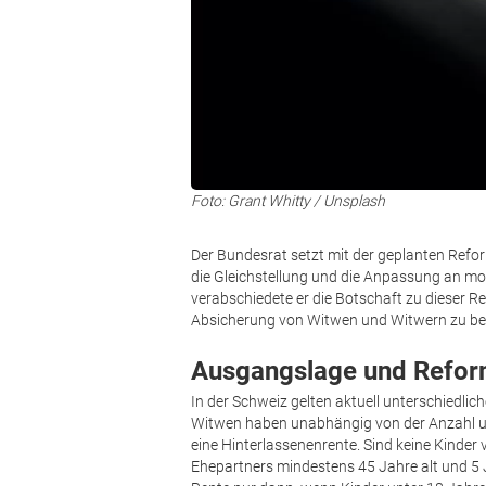
Foto: Grant Whitty / Unsplash
Der Bundesrat setzt mit der geplanten Refo
die Gleichstellung und die Anpassung an mo
verabschiedete er die Botschaft zu dieser Re
Absicherung von Witwen und Witwern zu bes
Ausgangslage und Refor
In der Schweiz gelten aktuell unterschiedl
Witwen haben unabhängig von der Anzahl un
eine Hinterlassenenrente. Sind keine Kinde
Ehepartners mindestens 45 Jahre alt und 5 