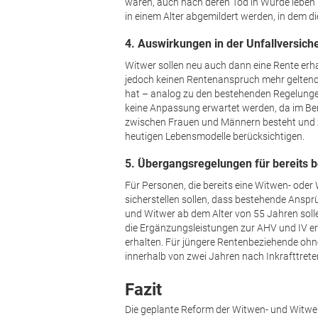
waren, auch nach deren Tod in Würde leben
in einem Alter abgemildert werden, in dem d
4. Auswirkungen in der Unfallversich
Witwer sollen neu auch dann eine Rente erha
jedoch keinen Renten­anspruch mehr geltend
hat – analog zu den bestehenden Regelunge
keine Anpassung erwartet werden, da im Be
zwischen Frauen und Männern besteht und z
heutigen Lebensmodelle berücksichtigen.
5. Übergangsregelungen für bereits 
Für Personen, die bereits eine Witwen- ode
sicherstellen sollen, dass bestehende Anspr
und Witwer ab dem Alter von 55 Jahren soll
die Ergänzungsleistungen zur AHV und IV erh
erhalten. Für jüngere Rentenbeziehende ohn
innerhalb von zwei Jahren nach Inkrafttreten
Fazit
Die geplante Reform der Witwen- und Witwerr