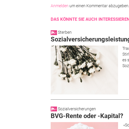
Anmelden
um einen Kommentar abzugeben
DAS KÖNNTE SIE AUCH INTERESSIERE
Sterben
Sozialversicherungs­leistun
Tra
Sti
es 
Soz
Sozialversicherungen
BVG-Rente oder -Kapital?
«So