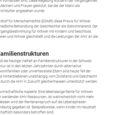
n vorhanden sind. Diese Regelung wurde in der Vergangenheit
n Männern und Frauen gestützt, bei der der Mann als
und Mutter angesehen wurde.
htshof für Menschenrechte (EGMR) diese Praxis für Witwer
hiedliche Behandlung der Geschlechter als diskriminierend. Der
bergangsbestimmung für Witwer mit Kindern und beschloss,
wen und Witwer gleichstellt und die Leistungen der AHV an die
amilienstrukturen
 die heutige Vielfalt an Familienstrukturen in der Schweiz
ktur ist in den letzten Jahrzehnten durch alternative
rkfamilien oder unverheiratete Eltern sind heute Teil der
nd Hinterbliebenen unabhängig vom Zivilstand und Geschlecht
 durch die AHV in Zukunft gleichermassen unterstützt werden.
irtschaftliche Aspekte. Eine lebenslange Rente für Witwen
r werdender AHV-Ressourcen, ist wahrscheinlich nicht mehr
attdessen wird der Rentenanspruch auf die Lebensphasen
 eindeutig gegeben ist. Beispielsweise, wenn Kinder im Haushalt
haftlich besonders betroffen sind.