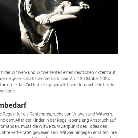
rm der Witwen- und Witwerrenten einen deutlichen Akzent auf
derne gesellschaftliche Verhältnisse. Am 23. Oktober 2024
form, die das Ziel hat, die gegenwärtigen Unterschiede bei der
eitigen.
mbedarf
iche Regeln für die Rentenansprüche von Witwen und Witwern.
d dem Alter der Kinder in der Regel lebenslang Anspruch auf
r vorhanden, muss die Witwe zum Zeitpunkt des Todes des
Jahre verheiratet gewesen sein. Witwer hingegen erhalten ihre