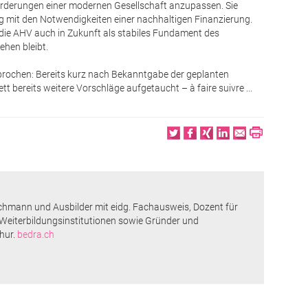
orderungen einer modernen Gesellschaft anzupassen. Sie
g mit den Notwendigkeiten einer nachhaltigen Finanzierung.
s die AHV auch in Zukunft als stabiles Fundament des
hen bleibt.
sprochen: Bereits kurz nach Bekanntgabe der geplanten
 bereits weitere Vorschläge aufgetaucht – à faire suivre ...
Twitter
Facebook
XING
LinkedIn
Email
Print
chmann und Ausbilder mit eidg. Fachausweis, ­Dozent für
 Weiterbildungsinstitutionen sowie Gründer und
hur.
bedra.ch