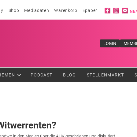
Social ico
ay
Shop
Mediadaten
Warenkorb
Epaper
NE
ufe</div>
LOGIN
MEMB
HEMEN
PODCAST
BLOG
STELLENMARKT
Witwerrenten?
gendwo in den Medien über die AHV geschrieben und diskutiert