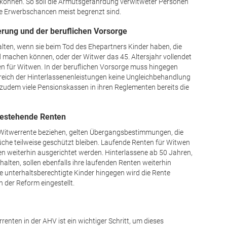
 können. So soll die Armutsgefährdung verwitweter Personen
ie Erwerbschancen meist begrenzt sind.
erung und der beruf­lichen Vorsorge
lten, wenn sie beim Tod des Ehepartners Kinder haben, die
 machen können, oder der Witwer das 45. Altersjahr vollendet
n für Witwen. In der beruflichen Vorsorge muss hingegen
reich der Hinterlassenenleistungen keine Ungleichbehandlung
udem viele Pensionskassen in ihren Reglementen bereits die
bestehende Renten
r Witwerrente beziehen, gelten Übergangsbestimmungen, die
üche teilweise geschützt bleiben. Laufende Renten für Witwen
en weiterhin ausgerichtet werden. Hinterlassene ab 50 Jahren,
alten, sollen ebenfalls ihre laufenden Renten weiterhin
e unterhaltsberechtigte Kinder hingegen wird die Rente
 der Reform eingestellt.
enten in der AHV ist ein wichtiger Schritt, um dieses