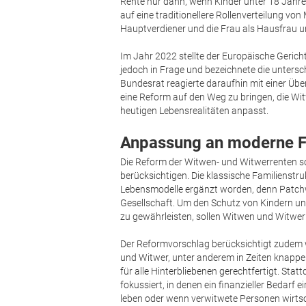
Rente nur dann, wenn Kinder unter 18 Jahre
auf eine traditionellere Rollenverteilung vo
Hauptverdiener und die Frau als Hausfrau 
Im Jahr 2022 stellte der Europäische Geric
jedoch in Frage und bezeichnete die untersc
Bundesrat reagierte daraufhin mit einer Ü
eine Reform auf den Weg zu bringen, die Wit
heutigen Lebensrealitäten anpasst.
Anpassung an moderne F
Die Reform der Witwen- und Witwerrenten soll
berücksichtigen. Die klassische Familienstru
Lebensmodelle ergänzt worden, denn Patchwo
Gesellschaft. Um den Schutz von Kindern u
zu gewährleisten, sollen Witwen und Witwer
Der Reformvorschlag berücksichtigt zudem w
und Witwer, unter anderem in Zeiten knappe
für alle Hinterbliebenen gerechtfertigt. St
fokussiert, in denen ein finanzieller Bedarf
leben oder wenn verwitwete Personen wirtsc