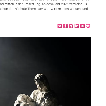
d mitten in der Umsetzung. Ab dem Jahr 2026 wird eine 13.
 schon das nächste Thema an: Was wird mit den Witwen- und