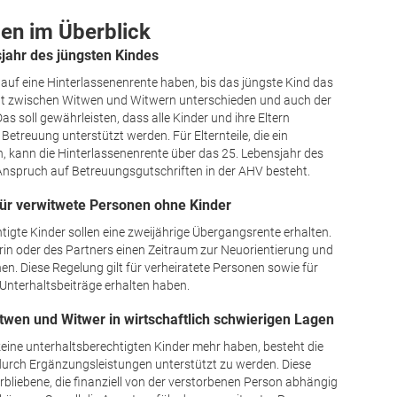
en im Überblick
rsjahr des jüngsten Kindes
uf eine Hinter­lassenenrente haben, bis das jüngste Kind das
icht zwischen Witwen und Witwern unterschieden und auch der
 Das soll gewährleisten, dass alle Kinder und ihre Eltern
etreuung unterstützt werden. Für Elternteile, die ein
 kann die Hinterlassenenrente über das 25. Lebensjahr des
Anspruch auf Betreuungsgutschriften in der AHV besteht.
für verwitwete Personen ohne Kinder
igte Kinder sollen eine zweijährige Übergangsrente erhalten.
rin oder des Partners einen Zeitraum zur Neuorientierung und
hen. Diese Regelung gilt für verheiratete Personen sowie für
Unterhaltsbeiträge erhalten haben.
itwen und Witwer in wirtschaftlich schwierigen Lagen
eine unterhalts­berechtigten Kinder mehr haben, besteht die
n durch Ergänzungsleistungen unterstützt zu werden. Diese
terbliebene, die finanziell von der verstorbenen Person abhängig