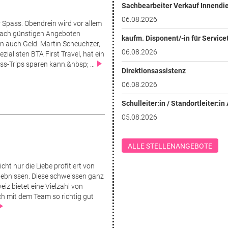
Sachbearbeiter Verkauf Innendi
06.08.2026
r Spass. Obendrein wird vor allem
 nach günstigen Angeboten
kaufm. Disponent/-in für Service
en auch Geld. Martin Scheuchzer,
06.08.2026
zialisten BTA First Travel, hat ein
ss-Trips sparen kann.&nbsp; ...
Direktionsassistenz
06.08.2026
Schulleiter:in / Standortleiter:i
05.08.2026
ALLE STELLENANGEBOTE
icht nur die Liebe profitiert von
ebnissen. Diese schweis­sen ganz
z bietet eine Vielzahl von
ich mit dem Team so richtig gut