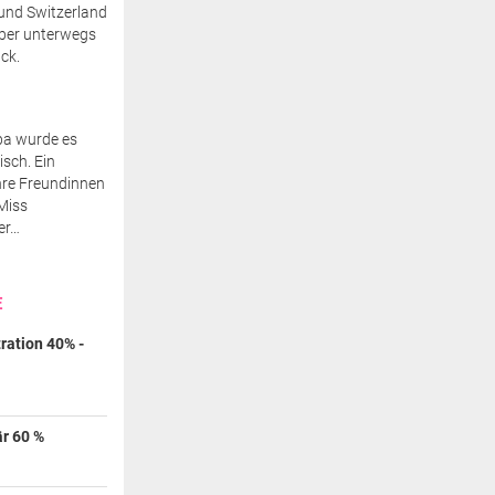
und Switzerland
ber unterwegs
ück.
a wurde es
sch. Ein
hre Freundinnen
Miss
er…
E
ration 40% -
är 60 %