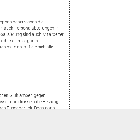
rophen beherrschen die
n auch Personalabteilungen in
balisierung sind auch Mitarbeiter
nicht selten sogar in
en mit sich, auf die sich alle
uschen Glühlampen gegen
sser und drosseln die Heizung –
schen Fussabdruck. Doch dann
t – und ruinieren damit die Bilanz.
 gerne ändern, doch die
 so ganz mit. Dabei nutzt
rem Image, sondern auch d...