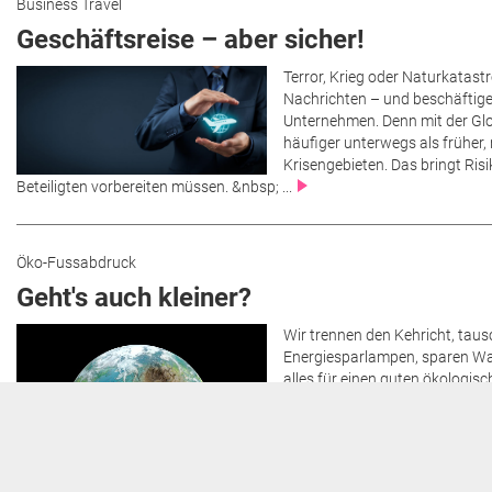
Business Travel
Geschäftsreise – aber sicher!
Terror, Krieg oder Naturkatast
Nachrichten – und beschäftige
Unternehmen. Denn mit der Glo
häufiger unterwegs als früher, 
Krisengebieten. Das bringt Risik
Beteiligten vorbereiten müssen. &nbsp; ...
Öko-Fussabdruck
Geht's auch kleiner?
Wir trennen den Kehricht, ta
Energiesparlampen, sparen Wa
alles für einen guten ökologi
fliegen wir beruflich um die Wel
Geschäftsreisende würden das
Unternehmen ziehen noch nicht
ökologisch Reisen nicht nur ih