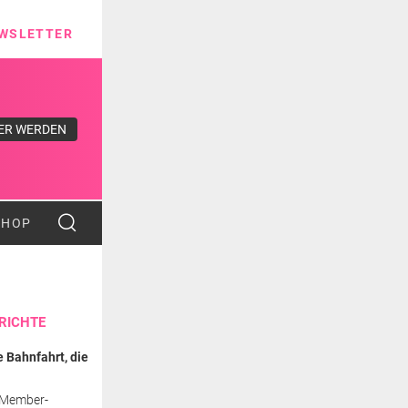
ns
WSLETTER
ER WERDEN
SHOP
RICHTE
ne Bahnfahrt, die
-Member-