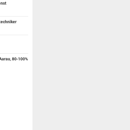
enst
techniker
n Aarau, 80-100%