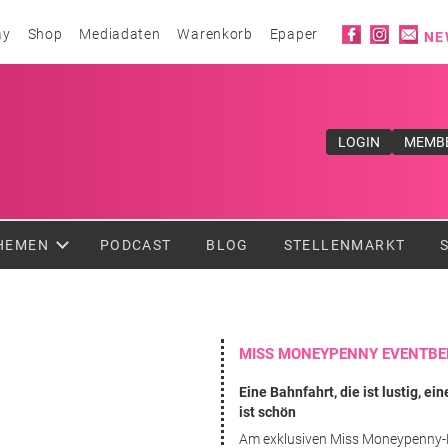
Social ico
ay
Shop
Mediadaten
Warenkorb
Epaper
NE
ufe</div>
LOGIN
MEMB
HEMEN
PODCAST
BLOG
STELLENMARKT
MISS MONEYPENNY EVENTBE
Eine Bahnfahrt, die ist lustig, ei
ist schön
Am exklusiven Miss Moneypenny