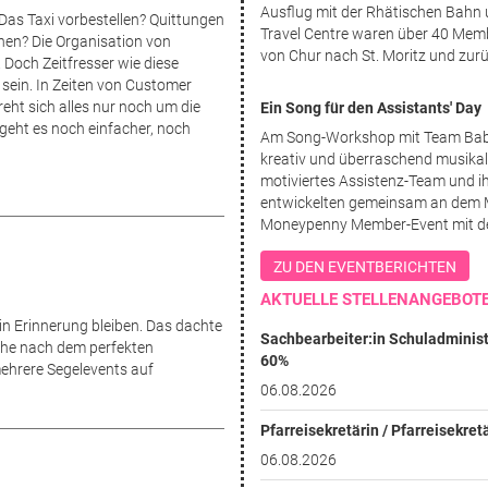
Ausflug mit der Rhätischen Bahn 
Das Taxi vorbestellen? Quittungen
Travel Centre waren über 40 Mem
en? Die Organisation von
von Chur nach St. Moritz und zur
 Doch Zeitfresser wie diese
sein. In Zeiten von Customer
reht sich alles nur noch um die
Ein Song für den Assistants' Day
geht es noch einfacher, noch
Am Song-Workshop mit Team Bab
kreativ und überraschend musikali
motiviertes Assistenz-Team und i
entwickelten gemeinsam an dem 
Moneypenny Member-Event mit d
ZU DEN EVENTBERICHTEN
AKTUELLE STELLENANGEBOT
 in Erinnerung bleiben. Das dachte
Sachbearbeiter:in Schuladminist
uche nach dem perfekten
60%
mehrere Segelevents auf
06.08.2026
Pfarreisekretärin / Pfarreisekret
06.08.2026