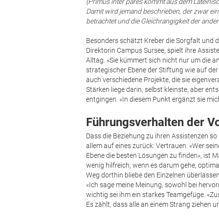
(Primus inter pares kommt aus dem Lateinisch
Damit wird jemand beschrieben, der zwar eine
betrachtet und die Gleichrangigkeit der ande
Besonders schätzt Kreber die Sorgfalt und 
Direktorin Campus Sursee, spielt ihre Assiste
Alltag. «Sie kümmert sich nicht nur um die
strategischer Ebene der Stiftung wie auf d
auch verschiedene Projekte, die sie eigenver
Stärken liege darin, selbst kleinste, aber 
entgingen. «In diesem Punkt ergänzt sie mi
Führungsverhalten der V
Dass die Beziehung zu ihren Assistenzen so r
allem auf eines zurück: Vertrauen. «Wer seine
Ebene die besten Lösungen zu finden», ist M
wenig hilfreich, wenn es darum gehe, optimal
Weg dorthin bliebe den Einzelnen überlassen
«Ich sage meine Meinung, sowohl bei hervo
wichtig sei ihm ein starkes Teamgefüge. «Z
Es zählt, dass alle an einem Strang ziehen