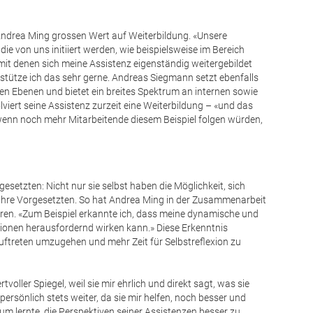
t Andrea Ming grossen Wert auf Weiterbildung. «Unsere
die von uns initiiert werden, wie beispielsweise im Bereich
 mit denen sich meine Assistenz eigenständig weitergebildet
tütze ich das sehr gerne. Andreas Siegmann setzt ebenfalls
len Ebenen und bietet ein breites Spektrum an internen sowie
iert seine Assistenz zurzeit eine Weiterbildung – «und das
 wenn noch mehr Mitarbeitende diesem Beispiel folgen würden,
rgesetzten: Nicht nur sie selbst haben die Möglichkeit, sich
 ihre Vorgesetzten. So hat Andrea Ming in der Zusammenarbeit
fahren. «Zum Beispiel erkannte ich, dass meine dynamische und
ationen herausfordernd wirken kann.» Diese Erkenntnis
uftreten umzugehen und mehr Zeit für Selbstreflexion zu
tvoller Spiegel, weil sie mir ehrlich und direkt sagt, was sie
rsönlich stets weiter, da sie mir helfen, noch besser und
m lernte, die Perspektiven seiner Assistenzen besser zu