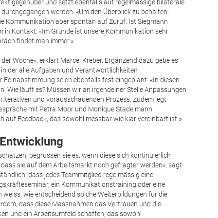
rekt gegenüber und setzt ebenfalls auf regelmässige bilaterale
t durchgegangen werden. «Um den Überblick zu behalten,
 die Kommunikation aber spontan auf Zuruf. Ist Siegmann
fon in Kontakt. «Im Grunde ist unsere Kommunikation sehr
espräch findet man immer.»
in der Woche», erklärt Marcel Kreber. Ergänzend dazu gebe es
in der alle Aufgaben und Verantwortlichkeiten
Feinabstimmung seien ebenfalls fest eingeplant. «In diesen
ion: Wie läuft es? Müssen wir an irgendeiner Stelle Anpassungen
m iterativen und vorausschauenden Prozess. Zudem legt
 Gespräche mit Petra Moor und Monique Stadelmann
h auf Feedback, das sowohl messbar wie klar vereinbart ist.»
e Entwicklung
 schätzen, begrüssen sie es, wenn diese sich kontinuierlich
 dass sie auf dem Arbeitsmarkt noch gefragter werden», sagt
rständlich, dass jedes Teammitglied regelmässig eine
ngskräfteseminar, ein Kommunikationstraining oder eine
ich weiss, wie entscheidend solche Weiterbildungen für die
serdem, dass diese Massnahmen das Vertrauen und die
ken und ein Arbeitsumfeld schaffen, das sowohl