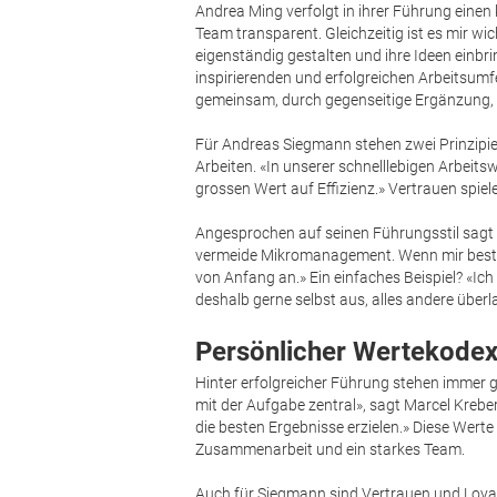
Andrea Ming verfolgt in ihrer Führung einen 
Team transparent. Gleichzeitig ist es mir wi
eigenständig gestalten und ihre Ideen einbri
inspirierenden und erfolgreichen Arbeitsumf
gemeinsam, durch gegenseitige Ergänzung, 
Für Andreas Siegmann stehen zwei Prinzipi
Arbeiten. «In unserer schnelllebigen Arbeitsw
grossen Wert auf Effizienz.» Vertrauen spiel
Angesprochen auf seinen Führungsstil sagt 
vermeide Mikromanagement. Wenn mir bestimm
von Anfang an.» Ein einfaches Beispiel? «Ic
deshalb gerne selbst aus, alles andere überl
Persönlicher Wertekode
Hinter erfolgreicher Führung stehen immer g
mit der Aufgabe zentral», sagt Marcel Kreber. 
die besten Ergebnisse erzielen.» Diese Werte
Zusammenarbeit und ein starkes Team.
Auch für Siegmann sind Vertrauen und Loyali