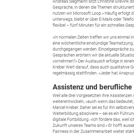
Andreas Siegmann sitzt Christine Grevink di
Gespräche, in denen die Themen strukturier
nutzen wir Microsoft Loop.» Häufig erfolgt
unterwegs, bleibt er über E-Mails oder Tele
flexibel – fünf Minuten für ein schnelles G
«In normalen Zeiten treffen wir uns einmal 
eine wöchentliche einstündige Teamsitzung, 
durchgegangen werden. Einzelgespräche zur 
Gesprächen erörtern wir die aktuelle Situat
vornehmen?» Der Austausch erfolge in eine
Kreber Wert darauf, dass auch qualitative
regelmässig stattfinden. «Jeder hat Anspruc
Assistenz und beruflich
Weil alle drei Vorgesetzten ihre Assistenzen
weiterentwickeln, «auch wenn das bedeutet,
Marcel Kreber. Daher sei es für ihn selbstve
Weiterbildung absolviere – sei es ein Führu
digitale Fortbildung. «Ich fördere das, weil 
Zukunft unseres Teams sind.» Er hofft aus
Fairness in der Zusammenarbeit weiter stär