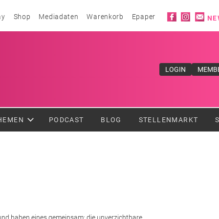
Social ico
ay
Shop
Mediadaten
Warenkorb
Epaper
NE
ufe</div>
LOGIN
MEMB
HEMEN
PODCAST
BLOG
STELLENMARKT
 und haben eines gemeinsam: die unverzichtbare