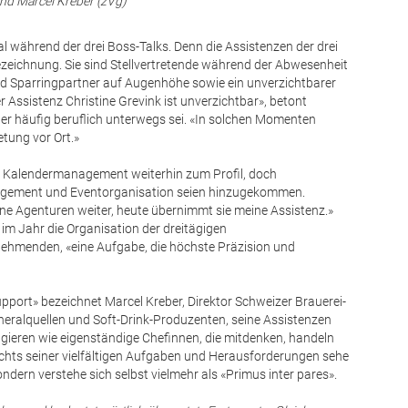
und Marcel Kreber (zVg)
al während der drei Boss-Talks. Denn die Assistenzen der drei
ezeichnung. Sie sind Stellvertretende während der Abwesenheit
nd Sparringpartner auf Augenhöhe sowie ein unverzichtbarer
Assistenz Christine Grevink ist unverzichtbar», betont
r häufig beruflich unterwegs sei. «In solchen Momenten
etung vor Ort.»
 Kalendermanagement weiterhin zum Profil, doch
nagement und Eventorganisation seien hinzugekommen.
ne Agenturen weiter, heute übernimmt sie meine Assistenz.»
 im Jahr die Organisation der dreitägigen
hmenden, «eine Aufgabe, die höchste Präzision und
port» bezeichnet Marcel Kreber, Direktor Schweizer Brauerei-
eralquellen und Soft-Drink-Produzenten, seine Assistenzen
ieren wie eigenständige Chefinnen, die mitdenken, handeln
ichts seiner vielfältigen Aufgaben und Herausforderungen sehe
sondern verstehe sich selbst vielmehr als «Primus inter pares».