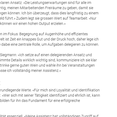
klaren Ansatz: «Die Leistungserwartungen sind für alle im
chtig, meinen Mitarbeitenden Freiräume zu geben, damit sie
ngen können. Ich bin überzeugt, dass dies langfristig zu einem
eld führt.» Zudem legt sie grossen Wert auf Teamarbeit: «Nur
können wir einen hohen Output erzielen.»
en im Fokus: Begegnung auf Augenhöhe und effizientes
elt ist Zeit ein knappes Gut und der Druck hoch, daher lege ich
e dabei eine zentrale Rolle, um Aufgaben delegieren zu können.
Siegmann: «Ich setze auf einen delegierenden Ansatz und
te Details wirklich wichtig sind, kommuniziere ich sie klar
h trinke gerne guten Wein und wähle ihn bei Veranstaltungen
asse ich vollständig meiner Assistenz.»
x
rundlegende Werte. «Für mich sind Loyalität und Identifikation
«Wer sich mit seiner Tätigkeit identifiziert und ehrlich ist, kann
 bilden für ihn das Fundament für eine erfolgreiche
tät essenziell. «Meine Assistenz hat vollständigen Zugriff auf