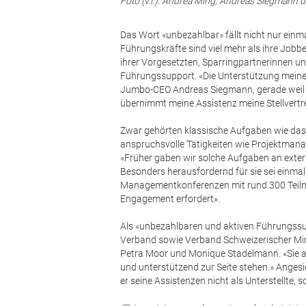
Foto (v.l.): Andrea Ming, Andreas Siegmann 
Das Wort «unbezahlbar» fällt nicht nur einm
Führungskräfte sind viel mehr als ihre Jobb
ihrer Vorgesetzten, Sparringpartnerinnen u
Führungssupport. «Die Unterstützung meiner 
Jumbo-CEO Andreas Siegmann, gerade weil e
übernimmt meine Assistenz meine Stellvertr
Zwar gehörten klassische Aufgaben wie das
anspruchsvolle Tätigkeiten wie Projektma
«Früher gaben wir solche Aufgaben an exter
Besonders herausfordernd für sie sei einmal
Managementkonferenzen mit rund 300 Teilne
Engagement erfordert».
Als «unbezahlbaren und aktiven Führungssup
Verband sowie Verband Schweizerischer Min
Petra Moor und Monique Stadelmann. «Sie ag
und unterstützend zur Seite stehen.» Anges
er seine Assistenzen nicht als Unterstellte, 