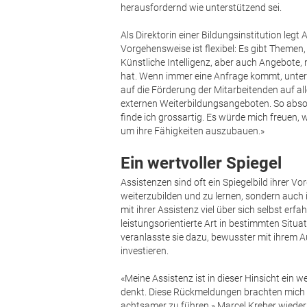
herausfordernd wie unterstützend sei.
Als Direktorin einer Bildungsinstitution leg
Vorgehensweise ist flexibel: Es gibt Themen, 
Künstliche Intelligenz, aber auch Angebote,
hat. Wenn immer eine Anfrage kommt, unters
auf die Förderung der Mitarbeitenden auf al
externen Weiterbildungsangeboten. So absolv
finde ich grossartig. Es würde mich freuen,
um ihre Fähigkeiten auszubauen.»
Ein wertvoller Spiegel
Assistenzen sind oft ein Spiegelbild ihrer Vo
weiterzubilden und zu lernen, sondern auch
mit ihrer Assistenz viel über sich selbst er
leistungsorientierte Art in bestimmten Situ
veranlasste sie dazu, bewusster mit ihrem A
investieren.
«Meine Assistenz ist in dieser Hinsicht ein wer
denkt. Diese Rückmeldungen brachten mich pe
achtsamer zu führen.» Marcel Kreber wiederu