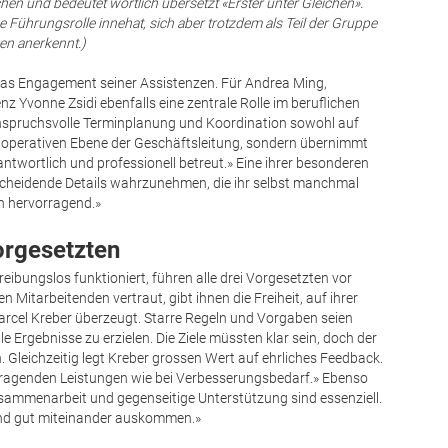
en und bedeutet wörtlich übersetzt «Erster unter Gleichen».
 Führungsrolle innehat, sich aber trotzdem als Teil der Gruppe
ren anerkennt.)
das Engagement seiner Assistenzen. Für Andrea Ming,
nz Yvonne Zsidi ebenfalls eine zentrale Rolle im beruflichen
 anspruchsvolle Terminplanung und Koordination sowohl auf
er operativen Ebene der Geschäftsleitung, sondern übernimmt
antwortlich und professionell betreut.» Eine ihrer besonderen
entscheidende Details wahrzunehmen, die ihr selbst manchmal
ch hervorragend.»
orgesetzten
eibungslos funktioniert, führen alle drei Vorgesetzten vor
n Mitarbeitenden vertraut, gibt ihnen die Freiheit, auf ihrer
arcel Kreber überzeugt. Starre Regeln und Vorgaben seien
e Ergebnisse zu erzielen. Die Ziele müssten klar sein, doch der
. Gleichzeitig legt Kreber grossen Wert auf ehrliches Feedback.
rragenden Leistungen wie bei Verbesserungsbedarf.» Ebenso
usammenarbeit und gegenseitige Unterstützung sind essenziell.
 und gut miteinander auskommen.»