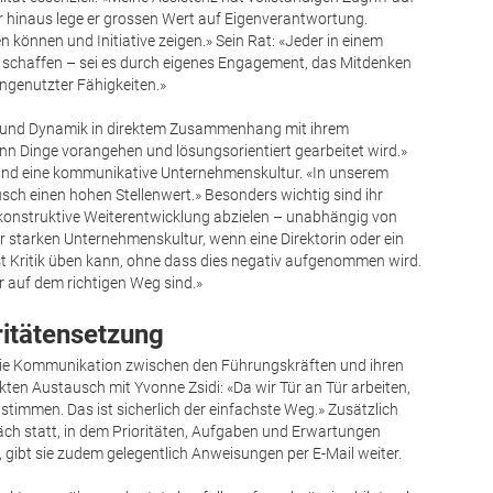
r hinaus lege er grossen Wert auf Eigenverantwortung.
 können und Initiative zeigen.» Sein Rat: «Jeder in einem
 schaffen – sei es durch eigenes Engagement, das Mitdenken
ungenutzter Fähigkeiten.»
g und Dynamik in direktem Zusammenhang mit ihrem
enn Dinge vorangehen und lösungsorientiert gearbeitet wird.»
 und eine kommunikative Unternehmenskultur. «In unserem
sch einen hohen Stellenwert.» Besonders wichtig sind ihr
konstruktive Weiterentwicklung abzielen – unabhängig von
ner starken Unternehmenskultur, wenn eine Direktorin oder ein
lbst Kritik üben kann, ohne dass dies negativ aufgenommen wird.
ir auf dem richtigen Weg sind.»
ritätensetzung
ie Kommunikation zwischen den Führungskräften und ihren
ten Austausch mit Yvonne Zsidi: «Da wir Tür an Tür arbeiten,
stimmen. Das ist sicherlich der einfachste Weg.» Zusätzlich
räch statt, in dem Prioritäten, Aufgaben und Erwartungen
 gibt sie zudem gelegentlich Anweisungen per E-Mail weiter.