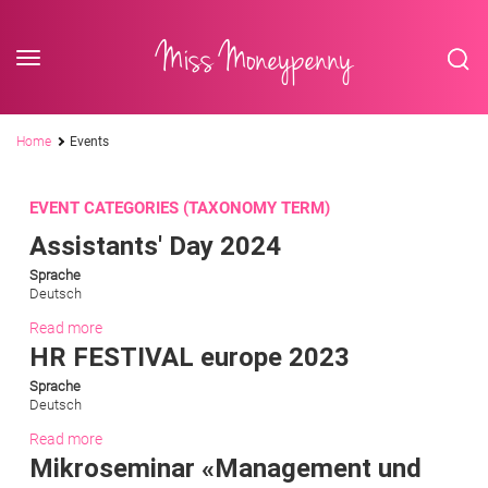
<div class='slogan '> Die Business-Plattform <br/> für Assistenzberufe</div
Skip to content
Miss Moneypenny
Pfadnavigation
Home
Events
EVENT CATEGORIES (TAXONOMY TERM)
Assistants' Day 2024
Sprache
Deutsch
Read more
HR FESTIVAL europe 2023
Sprache
Deutsch
Read more
Mikroseminar «Management und