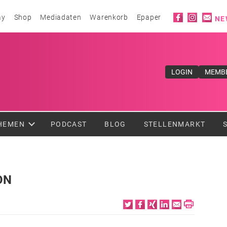
Social ico
ay
Shop
Mediadaten
Warenkorb
Epaper
NE
ufe</div>
LOGIN
MEMB
HEMEN
PODCAST
BLOG
STELLENMARKT
ON
Twitter
Facebook
XING
LinkedIn
Email
Print
6