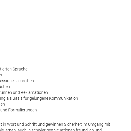
tierten Sprache
on
fessionell schreiben
rächen
r:innen und Reklamationen
lung als Basis für gelungene Kommunikation
den
 und Formulierungen
t in Wort und Schrift und gewinnen Sicherheit im Umgang mit
e lernen, auch in schwierigen Situationen freundlich und