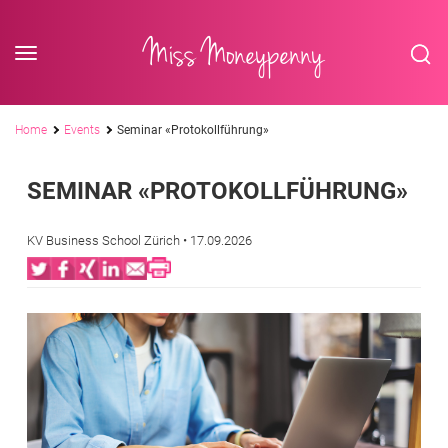
<div class='slogan '> Die Business-Plattform <br/> für Assistenzberufe</div
Skip to content
Miss Moneypenny
Pfadnavigation
Home
Events
Seminar «Protokollführung»
SEMINAR «PROTOKOLLFÜHRUNG»
KV Business School Zürich
• 17.09.2026
Twitter
Facebook
XING
LinkedIn
Email
Print