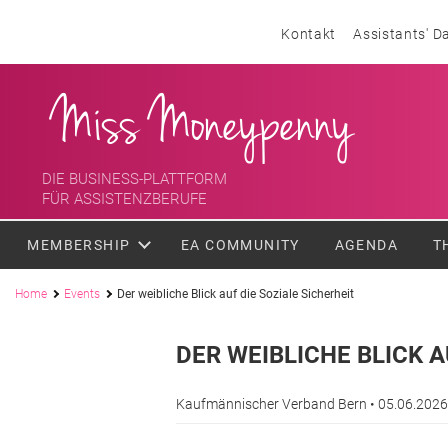
Skip to content
Header menu
Kontakt
Assistants' D
<div class='slogan '> Die Business-Plattform <br/> für Assistenzber
Miss Moneypenny
DIE BUSINESS-PLATTFORM
FÜR ASSISTENZBERUFE
MEMBERSHIP
EA COMMUNITY
AGENDA
T
Pfadnavigation
Home
Events
Der weibliche Blick auf die Soziale Sicherheit
DER WEIBLICHE BLICK A
Kaufmännischer Verband Bern
• 05.06.202