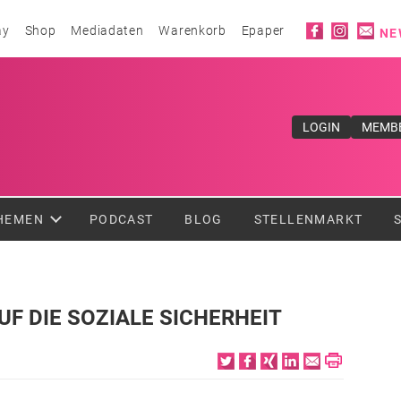
Social ico
ay
Shop
Mediadaten
Warenkorb
Epaper
NE
ufe</div>
LOGIN
MEMB
HEMEN
PODCAST
BLOG
STELLENMARKT
UF DIE SOZIALE SICHERHEIT
Twitter
Facebook
XING
LinkedIn
Email
Print
6