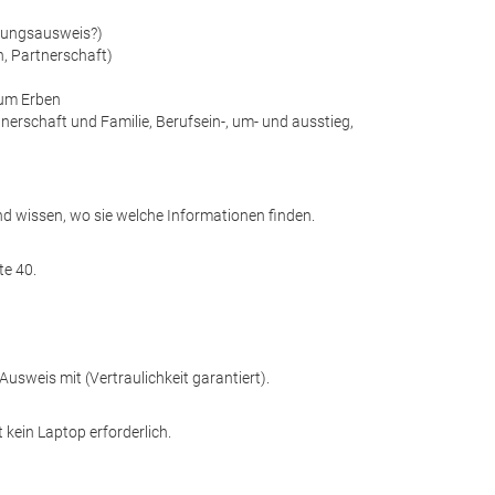
erungsausweis?)
n, Partnerschaft)
zum Erben
rschaft und Familie, Berufsein-, um- und ausstieg,
nd wissen, wo sie welche Informationen finden.
te 40.
usweis mit (Vertraulichkeit garantiert).
 kein Laptop erforderlich.