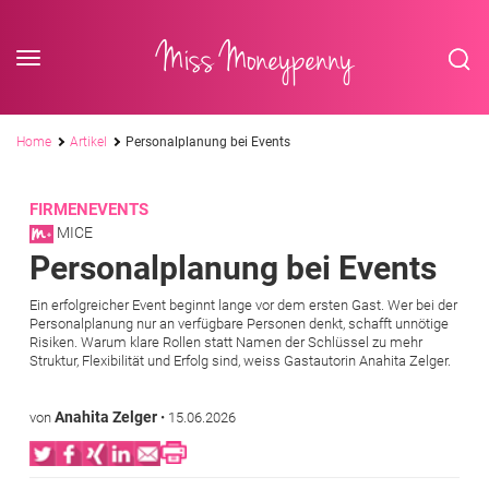
<div class='slogan '> Die Business-Plattform <br/> für Assistenzberufe</div
Skip to content
Miss Moneypenny
Pfadnavigation
Home
Artikel
Personalplanung bei Events
FIRMENEVENTS
MICE
Personalplanung bei Events
Ein erfolgreicher Event beginnt lange vor dem ersten Gast. Wer bei der
Personalplanung nur an verfügbare Personen denkt, schafft unnötige
Risiken. Warum klare Rollen statt Namen der Schlüssel zu mehr
Struktur, Flexibilität und Erfolg sind, weiss Gastautorin Anahita Zelger.
Anahita Zelger
von
•
15.06.2026