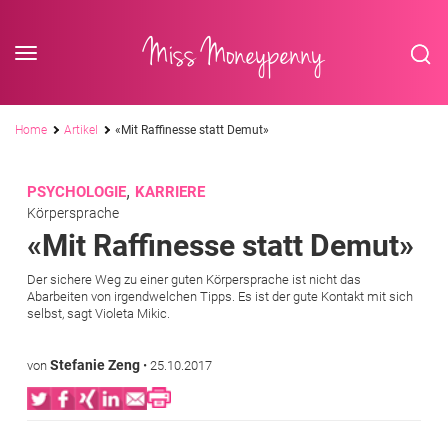
<div class='slogan '> Die Business-Plattform <br/> für Assistenzberufe</div
Skip to content
Miss Moneypenny
Pfadnavigation
Home
Artikel
«Mit Raffinesse statt Demut»
,
PSYCHOLOGIE
KARRIERE
Körpersprache
«Mit Raffinesse statt Demut»
Der sichere Weg zu einer guten Körpersprache ist nicht das
Abarbeiten von irgendwelchen Tipps. Es ist der gute Kontakt mit sich
selbst, sagt Violeta Mikic.
Stefanie Zeng
von
•
25.10.2017