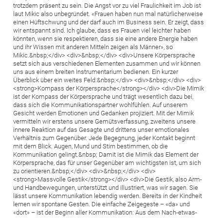
trotzdem präsent zu sein. Die Angst vor zu viel Fraulichkeit im Job ist
laut Mikic also unbegründet. «Frauen haben nun mal natürlicherweise
einen Hüftschwung und der darf auch im Business sein. Er zeigt, dass
wir entspannt sind. Ich glaube, dass es Frauen viel leichter haben
könnten, wenn sie respektieren, dass sie eine andere Energie haben
und ihr Wissen mit anderen Mitteln zeigen als Männer», so
Mikic.&nbsp;</div> <div>&nbsp;</div> <div>Unsere Körpersprache
setzt sich aus verschiedenen Elementen zusammen und wir können
uns aus einem breiten Instrumentarium bedienen. Ein kurzer
Überblick über ein weites Feld:&nbsp;</div> <div>&nbsp;</div> <div>
<strong>Kompass der Körpersprache</strong></div> <div>Die Mimik
ist der Kompass der Körpersprache und trägt wesentlich dazu bei,
dass sich die Kommunikationspartner wohlfühlen. Auf unserem
Gesicht werden Emotionen und Gedanken projiziert. Mit der Mimik
vermitteln wir erstens unsere Gemütsverfassung, zweitens unsere
innere Reaktion auf das Gesagte und drittens unser emotionales
Verhältnis zum Gegenüber. Jede Begegnung, jeder Kontakt beginnt
mit dem Blick. Augen, Mund und Stirn bestimmen, ob die
Kommunikation gelingt.&nbsp; Damit ist die Mimik das Element der
Körpersprache, das für unser Gegenüber am wichtigsten ist, um sich
zu orientieren.&nbsp;</div> <div>&nbsp;</div> <div>
<strong>Massvolle Gestik</strong></div> <div>Die Gestik, also Arm-
und Handbewegungen, unterstützt und illustriert, was wir sagen. Sie
lässt unsere Kommunikation lebendig werden. Bereits in der Kindheit
lernen wir spontane Gesten. Die einfache Zeigegeste – «da» und
«dort» – ist der Beginn aller Kommunikation: Aus dem Nach-etwas-