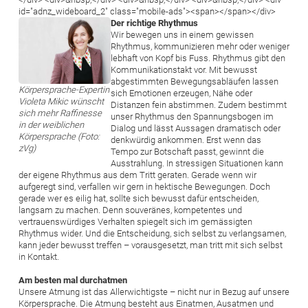
id="adnz_wideboard_2" class="mobile-ads"><span></span></div>
Bild
Der richtige Rhythmus
Wir bewegen uns in einem gewissen
Rhythmus, kommunizieren mehr oder weniger
lebhaft von Kopf bis Fuss. Rhythmus gibt den
Kommunikationstakt vor. Mit bewusst
abgestimmten Bewegungsabläufen lassen
Körpersprache-Expertin
sich Emotionen erzeugen, Nähe oder
Violeta Mikic wünscht
Distanzen fein abstimmen. Zudem bestimmt
sich mehr Raffinesse
unser Rhythmus den Spannungsbogen im
in der weiblichen
Dialog und lässt Aussagen dramatisch oder
Körpersprache (Foto:
denkwürdig ankommen. Erst wenn das
zVg)
Tempo zur Botschaft passt, gewinnt die
Ausstrahlung. In stressigen Situationen kann
der eigene Rhythmus aus dem Tritt geraten. Gerade wenn wir
aufgeregt sind, verfallen wir gern in hektische Bewegungen. Doch
gerade wer es eilig hat, sollte sich bewusst dafür entscheiden,
langsam zu machen. Denn souveränes, kompetentes und
vertrauenswürdiges Verhalten spiegelt sich im gemässigten
Rhythmus wider. Und die Entscheidung, sich selbst zu verlangsamen,
kann jeder bewusst treffen – vorausgesetzt, man tritt mit sich selbst
in Kontakt.
Am besten mal durchatmen
Unsere Atmung ist das Allerwichtigste – nicht nur in Bezug auf unsere
Körpersprache. Die Atmung besteht aus Einatmen, Ausatmen und