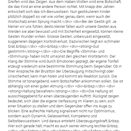
Greifen wird das Zeigen. Aus dem Haben-Wollen wird eine Botschaft,
die das Kind an eine andere Person richtet. Mit knapp drei Jahren
entwickelt sich das Ich-Bewusstsein. Nun gestikulieren Kinder
plötzlich doppelt so viel wie vorher, genau dann, wenn auch der
Wortschatz einen Sprung macht.</div> <div>Bei der Gestik gilt: Je
kleiner wir uns fühlen, desto kleiner fallen auch unsere Gesten aus.
Werden sie aber bewusst und mit Sicherheit eingesetzt, können kleine
Gesten Wunder wirken. Grosse Gesten, unbewusst eingesetzt,
suggerieren dagegen Kontrollverlust. Dazwischen liegt ein schmaler
Grat.&nbsp;</div> <div>&nbsp;</div> <div><strong>Gut
gestimmt</strong></div> <div>Die Begriffe «Stimme» und
«Stimmung» haben nicht umsonst den gleichen Wortstamm. Der
Klang der Stimme wird durch Emotionen geprägt, der eigene Tonfall
erzeugt wiederum eine bestimmte Stimmung beim Gegenüber. Ob in
Ihrer Ansprache der Brustton der Überzeugung mitschwingt oder
Unsicherheit, kann man hören und kommt als Reaktion zurück. Die
Stimme ist tonangebend, wenn Botschaften ankommen sollen. Sie ist
abhängig von einer guten Atmung.</div> <div>&nbsp;</div> <div>
<strong>Haltung bewahren</strong></div> <div>Die Haltung ist
ausschlaggebend für einen überzeugenden Auftritt. Rückgrat zeigen
bedeutet, sich über die eigene Verfassung im Klaren zu sein, sich
einer Situation zu stellen und dem Gegenüber offen ins Auge zu
blicken. Eine aufrechte Haltung signalisiert nicht nur Optimismus,
sondern auch Dynamik, Gelassenheit, Kompetenz und
Selbstbewusstsein. Und daraus entsteht Überzeugungskraft.&nbsp;
Wer sich gerade hält, macht es auch seiner Atmung leichter.&nbsp;
</div> <div>&nbsp;</div> <div>&nbsp;</div> <div>&nbsp;</div> <div