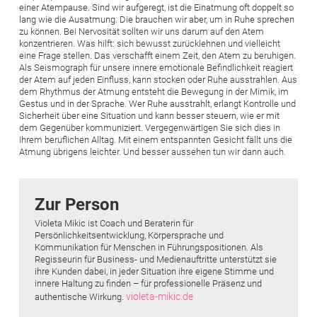
einer Atempause. Sind wir aufgeregt, ist die Einatmung oft doppelt so
lang wie die Ausatmung. Die brauchen wir aber, um in Ruhe sprechen
zu können. Bei Nervosität sollten wir uns darum auf den Atem
konzentrieren. Was hilft: sich bewusst zurücklehnen und vielleicht
eine Frage stellen. Das verschafft einem Zeit, den Atem zu beruhigen.
Als Seismograph für unsere innere emotionale Befindlichkeit reagiert
der Atem auf jeden Einfluss, kann stocken oder Ruhe ausstrahlen. Aus
dem Rhythmus der Atmung entsteht die Bewegung in der Mimik, im
Ges­tus und in der Sprache. Wer Ruhe ausstrahlt, erlangt Kontrolle und
Sicherheit über eine Situation und kann besser steuern, wie er mit
dem Gegenüber kommuniziert. Vergegenwärtigen Sie sich dies in
Ihrem beruflichen Alltag. Mit einem entspannten Gesicht fällt uns die
Atmung übrigens leichter. Und besser aussehen tun wir dann auch.
Zur Person
Violeta Mikic ist Coach und Beraterin für
Persönlichkeitsentwicklung, Körper­sprache und
Kommunikation für ­Menschen in Führungs­positionen. Als
Regisseurin für Business- und Medienauftritte unterstützt sie
ihre Kunden ­dabei, in jeder Situation ihre eigene ­Stimme und
innere Haltung zu ­finden – für professionelle Präsenz und
violeta-mikic.de
authentische Wirkung.