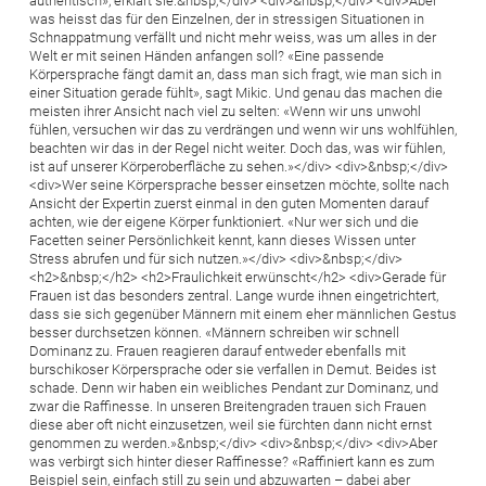
authentisch», erklärt sie.&nbsp;</div> <div>&nbsp;</div> <div>Aber
was heisst das für den Einzelnen, der in stressigen Situationen in
Schnappatmung verfällt und nicht mehr weiss, was um alles in der
Welt er mit seinen Händen anfangen soll? «Eine passende
Körpersprache fängt damit an, dass man sich fragt, wie man sich in
einer Situation gerade fühlt», sagt Mikic. Und genau das machen die
meisten ihrer Ansicht nach viel zu selten: «Wenn wir uns unwohl
fühlen, versuchen wir das zu verdrängen und wenn wir uns wohlfühlen,
beachten wir das in der Regel nicht weiter. Doch das, was wir fühlen,
ist auf unserer Körperoberfläche zu sehen.»</div> <div>&nbsp;</div>
<div>Wer seine Körpersprache besser einsetzen möchte, sollte nach
Ansicht der Expertin zuerst einmal in den guten Momenten darauf
achten, wie der eigene Körper funktioniert. «Nur wer sich und die
Facetten seiner Persönlichkeit kennt, kann dieses Wissen unter
Stress abrufen und für sich nutzen.»</div> <div>&nbsp;</div>
<h2>&nbsp;</h2> <h2>Fraulichkeit erwünscht</h2> <div>Gerade für
Frauen ist das besonders zentral. Lange wurde ihnen eingetrichtert,
dass sie sich gegenüber Männern mit einem eher männlichen Gestus
besser durchsetzen können. «Männern schreiben wir schnell
Dominanz zu. Frauen reagieren darauf entweder ebenfalls mit
burschikoser Körpersprache oder sie verfallen in Demut. Beides ist
schade. Denn wir haben ein weibliches Pendant zur Dominanz, und
zwar die Raffinesse. In unseren Breitengraden trauen sich Frauen
diese aber oft nicht einzusetzen, weil sie fürchten dann nicht ernst
genommen zu werden.»&nbsp;</div> <div>&nbsp;</div> <div>Aber
was verbirgt sich hinter dieser Raffinesse? «Raffiniert kann es zum
Beispiel sein, einfach still zu sein und abzuwarten – dabei aber