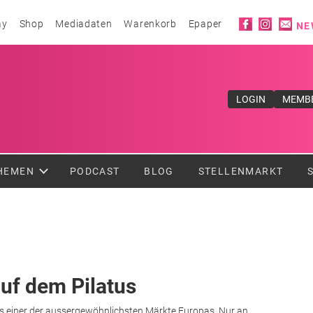
Social ico
ay
Shop
Mediadaten
Warenkorb
Epaper
NE
ufe</div>
LOGIN
MEMB
HEMEN
PODCAST
BLOG
STELLENMARKT
uf dem Pilatus
 als einer der aussergewöhnlichsten Märkte Europas. Nur an