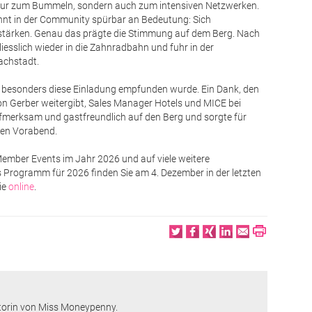
ht nur zum Bummeln, sondern auch zum intensiven Netzwerken.
t in der Community spürbar an Bedeutung: Sich
 stärken. Genau das prägte die Stimmung auf dem Berg. Nach
iesslich wieder in die Zahnradbahn und fuhr in der
achstadt.
 besonders diese Einladung empfunden wurde. Ein Dank, den
n Gerber weitergibt, Sales Manager Hotels und MICE bei
ufmerksam und gastfreundlich auf den Berg und sorgte für
men Vorabend.
ember Events im Jahr 2026 und auf viele weitere
Programm für 2026 finden Sie am 4. Dezember in der letzten
ie
online
.
Twitter
Facebook
XING
LinkedIn
Email
Print
torin von Miss Moneypenny.