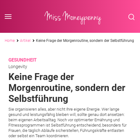
<div class='slogan '> Die Business-Plattform <br/> für Assistenzberufe</div
Skip to content
Miss Moneypenny
Pfadnavigation
Home
Artikel
Keine Frage der Morgenroutine, sondern der Selbstführung
GESUNDHEIT
Longevity
Keine Frage der
Morgenroutine, sondern der
Selbstführung
Sie organisieren alles, aber nicht Ihre eigene Energie. Wer lange
gesund und leistungsfähig bleiben will, sollte genau dort ansetzen:
beim eigenen Arbeitsalltag. Noch vor optimierter Ernährung und
Fitnessprogrammen ist Selbstführung entscheidend, besonders für
Frauen, die täglich Abläufe sicherstellen, Führungskräfte entlasten
oder selbst ein Team koordinieren.