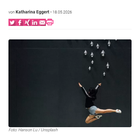
Katharina Eggert
von
•
18.05.2026
Bild
Foto: Hanson Lu / Unsplash