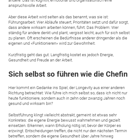
andere. Das ist kognitiv, emotional und organisatorisch eine
anspruchsvolle Arbeit.
Aber diese Arbeit wird selten als das benannt, was sie ist:
Führungsarbeit. Wer Abläufe steuert, Prioritäten setzt und dafür sorgt,
dass andere wirksam arbeiten können, führt. Das Problem: Wer
ständig für andere denkt und plant, vergisst leicht, auch für sich selbst
zu planen. Oft erscheinen die Bedürfnisse anderer dringender als die
eigenen und «Funktionieren» wird zur Gewohnheit.
Kurzfristig geht das gut. Langfristig kostet es jedoch Energie,
Gesundheit und Freude an der Arbeit.
Sich selbst so führen wie die Chefin
Hier kommt ein Gedanke ins Spiel, der Longevity aus einer anderen
Richtung betrachtet: Wie führe ich mich selbst so, dass ich nicht nur
heute funktioniere, sondern auch in zehn oder zwanzig Jahren noch
gesund und wirksam bin?
Selbstführung klingt vielleicht abstrakt, gemeint ist etwas sehr
Konkretes: die eigene Energie bewusst wahrnehmen und gezielt
einsetzen. Erkennen, wann Erholung nötig ist, bevor der Körper es
erzwingt. Entscheidungen treffen, die nicht nur den nächsten Termin
betreffen, sondern die eigene Gesundheit über Jahre hinweg