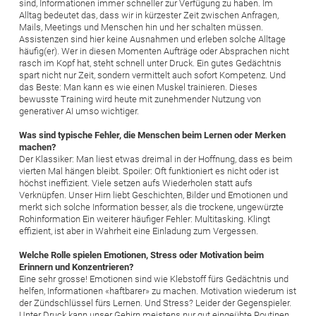
sind, Informationen immer schneller zur Verfügung zu haben. Im
Alltag bedeutet das, dass wir in kürzester Zeit zwischen Anfragen,
Mails, Meetings und Menschen hin und her schalten müssen.
Assistenzen sind hier keine Ausnahmen und erleben solche Alltage
häufig(er). Wer in diesen Momenten Aufträge oder Absprachen nicht
rasch im Kopf hat, steht schnell unter Druck. Ein gutes Gedächtnis
spart nicht nur Zeit, sondern vermittelt auch sofort Kompetenz. Und
das Beste: Man kann es wie einen Muskel trainieren. Dieses
bewusste Training wird heute mit zunehmender Nutzung von
generativer AI umso wichtiger.
Was sind typische Fehler, die Menschen beim Lernen oder Merken
machen?
Der Klassiker: Man liest etwas dreimal in der Hoffnung, dass es beim
vierten Mal hängen bleibt. Spoiler: Oft funktioniert es nicht oder ist
höchst ineffizient. Viele setzen aufs Wiederholen statt aufs
Verknüpfen. Unser Hirn liebt Geschichten, Bilder und Emotionen und
merkt sich solche Information besser, als die trockene, ungewürzte
Rohinformation Ein weiterer häufiger Fehler: Multitasking. Klingt
effizient, ist aber in Wahrheit eine Einladung zum Vergessen.
Welche Rolle spielen Emotionen, Stress oder Motivation beim
Erinnern und Konzentrieren?
Eine sehr grosse! Emotionen sind wie Klebstoff fürs Gedächtnis und
helfen, Informationen «haftbarer» zu machen. Motivation wiederum ist
der Zündschlüssel fürs Lernen. Und Stress? Leider der Gegenspieler.
Unter Druck kann unser Gehirn meistens nur gut eingeübte Routinen