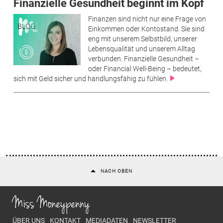
Finanzielle Gesundheit beginnt im Kopf
Finanzen sind nicht nur eine Frage von
Einkommen oder Kontostand. Sie sind
eng mit unserem Selbstbild, unserer
Lebensqualität und unserem Alltag
verbunden. Finanzielle Gesundheit –
oder Financial Well-Being – bedeutet,
sich mit Geld sicher und handlungsfähig zu fühlen.
NACH OBEN
Miss Moneypenny
Footer menu
ÜBER UNS
KONTAKT
MEDIADATEN
NEWSLETTER