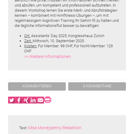
Beruflich wie privat müssen wir Informationen schnell merken
und abrufen, um kompetent und professionell aufzutreten. In
diesem Workshop lernen Sie erste Merk- und Abrufstrategien
kennen – kombiniert mit Hirnfitness-Übungen –, um mit
regelmässigem kognitiven Training Ihr Gehirn fit zu halten und
die tägliche Informationsflut besser zu bewältigen.
Ort:
Assistants' Day 2025, Kongresshaus Zürich
Zeit:
Mittwoch, 10. September 2025
Kosten:
Für Member: 99 CHF, Für Nicht-Member: 129
CHF
>> Weitere Informationen
KOMMENTIEREN
0 KOMMENTARE
Twitter
Facebook
XING
LinkedIn
Email
Print
Miss Moneypenny Redaktion
Text: