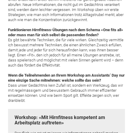
abrufen. Neue Informationen, die nicht gut im Gedächtnis verankert
sind, werden dann leichter vergessen. Im Workshop üben wir erste
Strategien, wie man sich Informationen trotz Alltagstrubel merkt, aber
auch wie man die Konzentration zurückgewinnt.
Funktionieren Hirnfitness-Übungen nach dem Schema «One fits all»
oder muss man für sich selbst die passenden finden?
Es gibt bewährte Techniken, die für viele wirken. Gleichzeitig vermittle
ich bewusst mehrere Techniken, die einen ähnlichen Zweck erfüllen,
damit jede und jeder für sich herausfinden kann, was ihnen besser
liegt. Einen «Fit», den ich jedoch für all meine Übungen anstrebe, ist,
dass spielerisch und möglichst mit vielen Sinnen gelernt wird – denn
auch das fördert die Effektivität.
Wenn die Teilnehmenden an Ihrem Workshop am Assistants’ Day nur
eine einzige Sache mitnehmen: welche sollte das sein?
Dass unser Gedächtnis kein Zufall ist, sondern ein Werkzeug, das wir
mit regelmässigem und bewusstem Gebrauch immer effizienter
einsetzen können. Und wie beim Sport gilt. Effekte zeigen sich, wer
dranbleibt.
Workshop: «Mit Hirnfitness kompetent am
Arbeitsplatz auftreten»