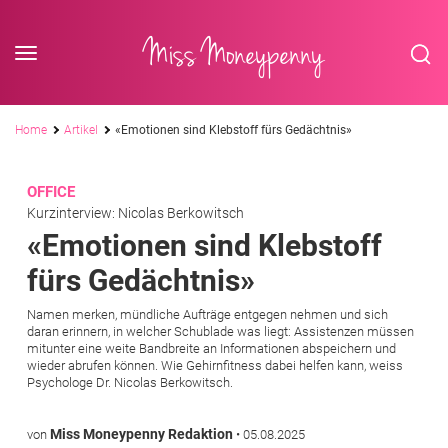
<div class='slogan '> Die Business-Plattform <br/> für Assistenzberufe</div
Skip to content
Miss Moneypenny
Pfadnavigation
Home
Artikel
«Emotionen sind Klebstoff fürs Gedächtnis»
OFFICE
Kurzinterview: Nicolas Berkowitsch
«Emotionen sind Klebstoff
fürs Gedächtnis»
Namen merken, mündliche Aufträge entgegen nehmen und sich
daran erinnern, in welcher Schublade was liegt: Assistenzen müssen
mitunter eine weite Bandbreite an Informationen abspeichern und
wieder abrufen können. Wie Gehirnfitness dabei helfen kann, weiss
Psychologe Dr. Nicolas Berkowitsch.
Miss Moneypenny Redaktion
von
•
05.08.2025