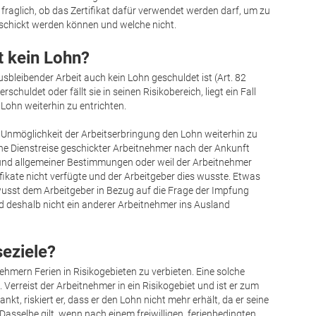
fraglich, ob das Zertifikat dafür verwendet werden darf, um zu
schickt werden können und welche nicht.
t kein Lohn?
usbleibender Arbeit auch kein Lohn geschuldet ist (Art. 82
schuldet oder fällt sie in seinen Risikobereich, liegt ein Fall
 Lohn weiterhin zu entrichten.
tz Unmöglichkeit der Arbeitserbringung den Lohn weiterhin zu
eine Dienstreise geschickter Arbeitnehmer nach der Ankunft
rund allgemeiner Bestimmungen oder weil der Arbeitnehmer
fikate nicht verfügte und der Arbeitgeber dies wusste. Etwas
wusst dem Arbeitgeber in Bezug auf die Frage der Impfung
 deshalb nicht ein anderer Arbeitnehmer ins Ausland
seziele?
hmern Ferien in Risikogebieten zu verbieten. Eine solche
 Verreist der Arbeitnehmer in ein Risikogebiet und ist er zum
kt, riskiert er, dass er den Lohn nicht mehr erhält, da er seine
Dasselbe gilt, wenn nach einem freiwilligen, ferienbedingten