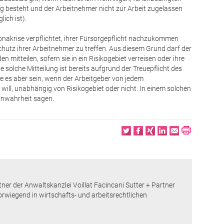
g besteht und der Arbeitnehmer nicht zur Arbeit zugelassen
ich ist).
nakrise verpflichtet, ihrer Fürsorgepflicht nachzukommen
utz ihrer Arbeitnehmer zu treffen. Aus diesem Grund darf der
n mitteilen, sofern sie in ein Risikogebiet verreisen oder ihre
e solche Mitteilung ist bereits aufgrund der Treuepflicht des
e es aber sein, wenn der Arbeitgeber von jedem
will, unabhängig von Risikogebiet oder nicht. In einem solchen
 Unwahrheit sagen.
Twitter
Facebook
XING
LinkedIn
Email
Print
Partner der Anwaltskanzlei Voillat Facincani Sutter + Partner
rwiegend in wirtschafts- und arbeitsrechtlichen