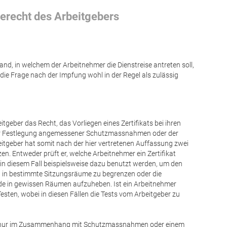
erecht des Arbeitgebers
and, in welchem der Arbeitnehmer die Dienstreise antreten soll,
 die Frage nach der Impfung wohl in der Regel als zulässig
geber das Recht, das Vorliegen eines Zertifikats bei ihren
er Festlegung angemessener Schutzmassnahmen oder der
itgeber hat somit nach der hier vertretenen Auffassung zwei
zen. Entweder prüft er, welche Arbeitnehmer ein Zertifikat
 in diesem Fall beispielsweise dazu benutzt werden, um den
ritt in bestimmte Sitzungsräume zu begrenzen oder die
e in gewissen Räumen aufzuheben. Ist ein Arbeitnehmer
sten, wobei in diesen Fällen die Tests vom Arbeitgeber zu
ikat nur im Zusammenhang mit Schutzmassnahmen oder einem