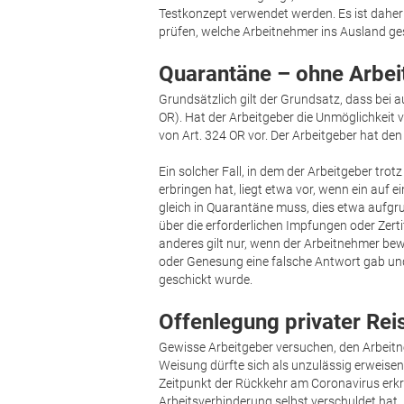
Testkonzept verwendet werden. Es ist daher 
prüfen, welche Arbeitnehmer ins Ausland ge
Quarantäne – ohne Arbei
Grundsätzlich gilt der Grundsatz, dass bei a
OR). Hat der Arbeitgeber die Unmöglichkeit ver
von Art. 324 OR vor. Der Arbeitgeber hat den
Ein solcher Fall, in dem der Arbeitgeber tro
erbringen hat, liegt etwa vor, wenn ein auf 
gleich in Quarantäne muss, dies etwa aufg
über die erforderlichen Impfungen oder Zerti
anderes gilt nur, wenn der Arbeitnehmer be
oder Genesung eine falsche Antwort gab und
geschickt wurde.
Offenlegung privater Rei
Gewisse Arbeitgeber versuchen, den Arbeitne
Weisung dürfte sich als unzulässig erweisen.
Zeitpunkt der Rückkehr am Coronavirus erkran
Arbeitsverhinderung selbst verschuldet hat. 