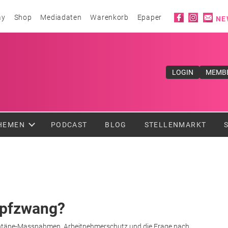
Social ico
ay
Shop
Mediadaten
Warenkorb
Epaper
NE
ufe</div>
LOGIN
MEMB
HEMEN
PODCAST
BLOG
STELLENMARKT
mpfzwang?
rantäne-Massnahmen, Arbeitnehmerschutz und die Frage nach