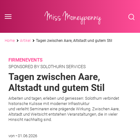
<div class='slogan '> Die Business-Plattform <br/> für Assistenzberufe</div
Skip to content
Miss Moneypenny
Pfadnavigation
Home
Artikel
Tagen zwischen Aare, Altstadt und gutem Stil
FIRMENEVENTS
SPONSORED BY SOLOTHURN SERVICES
Tagen zwischen Aare,
Altstadt und gutem Stil
Arbeiten und tagen, erleben und geniessen: Solothurn verbindet
historische Kulisse mit moderner Infrastruktur
und verleiht Seminaren eine prägende Wirkung. Zwischen Aare,
Altstadt und Weitsicht entstehen Veranstaltungen, die in vieler
Hinsicht nachhaltig sind.
von
•
01.06.2026