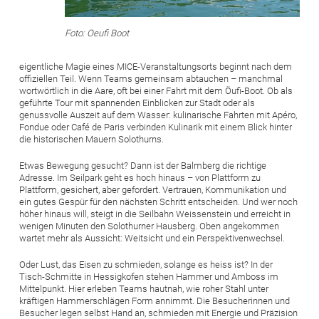
Foto: Oeufi Boot
eigentliche Magie eines MICE-Veranstaltungsorts beginnt nach dem
offiziellen Teil. Wenn Teams gemeinsam abtauchen – manchmal
wortwörtlich in die Aare, oft bei einer Fahrt mit dem Öufi-Boot. Ob als
geführte Tour mit spannenden Einblicken zur Stadt oder als
genussvolle Auszeit auf dem Wasser: kulinarische Fahrten mit Apéro,
Fondue oder Café de Paris verbinden Kulinarik mit einem Blick hinter
die historischen Mauern Solothurns.
Etwas Bewegung gesucht? Dann ist der Balmberg die richtige
Adresse. Im Seilpark geht es hoch hinaus – von Plattform zu
Plattform, gesichert, aber gefordert. Vertrauen, Kommunikation und
ein gutes Gespür für den nächsten Schritt entscheiden. Und wer noch
höher hinaus will, steigt in die Seilbahn Weissenstein und erreicht in
wenigen Minuten den Solothurner Hausberg. Oben angekommen
wartet mehr als Aussicht: Weitsicht und ein Perspektivenwechsel.
Oder Lust, das Eisen zu schmieden, solange es heiss ist? In der
Tisch-Schmitte in Hessigkofen stehen Hammer und Amboss im
Mittelpunkt. Hier erleben Teams hautnah, wie roher Stahl unter
kräftigen Hammerschlägen Form annimmt. Die Besucherinnen und
Besucher legen selbst Hand an, schmieden mit Energie und Präzision