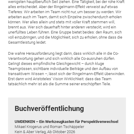
wenigsten hauptberuflich Seil ziehen. Eine Tätigkeit, bei der rohe Kraft
alles entscheidet. Aber der Ringelmann-Effekt verweist auf etwas
Tieferes: Wir arbeiten im Team nicht nur, um besser zu werden. Wir
arbeiten auch im Team, damit sich Einzelne zwischendurch erholen
können. Wer alles allein und stets mit voller Kraft stemmen will,
brennt aus. Wer sich dauerhaft hinter anderen versteckt, wird ein
unerfülltes Leben führen. Eine Gruppe bietet beides: den Raum, sich
voll einzubringen, und die Möglichkeit, sich zu erholen, ohne dass die
Gesamtleistung leidet.
Die wahre Herausforderung liegt darin, dass wirklich alle in die Co-
Verantwortung gehen und sich wirklich alle Co-ausruhen dürfen.
Gelingt dieses empfindliche Gleichgewicht – durch kluge
Teamgrössen, sichtbare individuelle Beiträge und den Aufbau von
transaktivem Wissen –, lässt sich der Ringelmann-Effekt überwinden.
Erst dann wird Aristoteles’ Vision Wirklichkeit: dass das Team
tatsächlich mehr ist als die Summe seiner erschöpften Teile.
Buchveröffentlichung
UMDENKEN – Ein Werkzeugkasten für Perspektivenwechsel
Mikael Krogerus und Roman Tschäppeler
Kein & Aber Verlag, Ab Oktober 2026