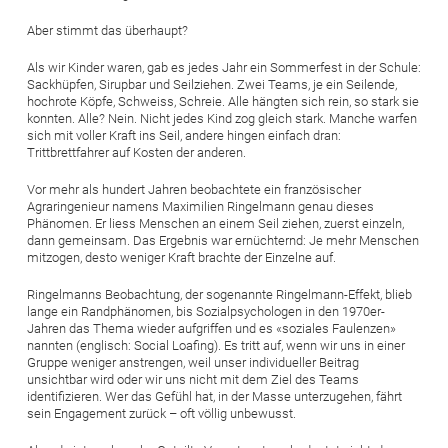
Aber stimmt das überhaupt?
Als wir Kinder waren, gab es jedes Jahr ein Sommerfest in der Schule:
Sackhüpfen, Sirupbar und Seilziehen. Zwei Teams, je ein Seilende,
hochrote Köpfe, Schweiss, Schreie. Alle hängten sich rein, so stark sie
konnten. Alle? Nein. Nicht jedes Kind zog gleich stark. Manche warfen
sich mit voller Kraft ins Seil, andere hingen einfach dran:
Trittbrettfahrer auf Kosten der anderen.
Vor mehr als hundert Jahren beobachtete ein französischer
Agraringenieur namens Maximilien Ringelmann genau dieses
Phänomen. Er liess Menschen an einem Seil ziehen, zuerst einzeln,
dann gemeinsam. Das Ergebnis war ernüchternd: Je mehr Menschen
mitzogen, desto weniger Kraft brachte der Einzelne auf.
Ringelmanns Beobachtung, der sogenannte Ringelmann-Effekt, blieb
lange ein Randphänomen, bis Sozialpsychologen in den 1970er-
Jahren das Thema wieder aufgriffen und es «soziales Faulenzen»
nannten (englisch: Social Loafing). Es tritt auf, wenn wir uns in einer
Gruppe weniger anstrengen, weil unser individueller Beitrag
unsichtbar wird oder wir uns nicht mit dem Ziel des Teams
identifizieren. Wer das Gefühl hat, in der Masse unterzugehen, fährt
sein Engagement zurück – oft völlig unbewusst.