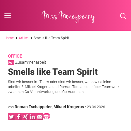
<div class='slogan '> Die Business-Plattform <br/> für Assistenzberufe</div
Skip to content
Miss Moneypenny
Pfadnavigation
Home
Artikel
Smells like Team Spirit
OFFICE
Zusammenarbeit
Smells like Team Spirit
Sind wir besser im Team oder sind wir besser, wenn wir alleine
arbeiten? Mikael Krogerus und Roman Tschäppeler über Teamwork
zwischen Co-Verantwortung und Co-Ausruhen.
Roman Tschäppeler
Mikael Krogerus
von
,
•
29.06.2026