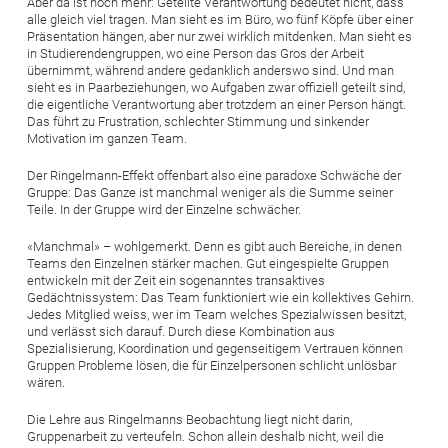
Aber da ist noch mehr: Geteilte Verantwortung bedeutet nicht, dass
alle gleich viel tragen. Man sieht es im Büro, wo fünf Köpfe über einer
Präsentation hängen, aber nur zwei wirklich mitdenken. Man sieht es
in Studierendengruppen, wo eine Person das Gros der Arbeit
übernimmt, während andere gedanklich anderswo sind. Und man
sieht es in Paarbeziehungen, wo Aufgaben zwar offiziell geteilt sind,
die eigentliche Verantwortung aber trotzdem an einer Person hängt.
Das führt zu Frustration, schlechter Stimmung und sinkender
Motivation im ganzen Team.
Der Ringelmann-Effekt offenbart also eine paradoxe Schwäche der
Gruppe: Das Ganze ist manchmal weniger als die Summe seiner
Teile. In der Gruppe wird der Einzelne schwächer.
«Manchmal» – wohlgemerkt. Denn es gibt auch Bereiche, in denen
Teams den Einzelnen stärker machen. Gut eingespielte Gruppen
entwickeln mit der Zeit ein sogenanntes transaktives
Gedächtnissystem: Das Team funktioniert wie ein kollektives Gehirn.
Jedes Mitglied weiss, wer im Team welches Spezialwissen besitzt,
und verlässt sich darauf. Durch diese Kombination aus
Spezialisierung, Koordination und gegenseitigem Vertrauen können
Gruppen Probleme lösen, die für Einzelpersonen schlicht unlösbar
wären.
Die Lehre aus Ringelmanns Beobachtung liegt nicht darin,
Gruppenarbeit zu verteufeln. Schon allein deshalb nicht, weil die