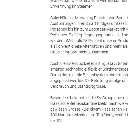
Wasserbad wieder erwärmt werden können. Di
Erwärmung im Steamer.
Colin Häusler, Managing Director von Boostba
Ausführungen ihrer Smart Fridges umfasst:
Personen bis hin zum Boostbar Market mit 
Personen. Die Verpflegungsoptionen sind be
werden. «Mehr als 75 Prozent unserer Prod
als konventionelle Alternativen und mehr als
Häusler ihr Sortiment zusammen.
Auch die SV Group bietet mit «gustav» Smart 
smarter Technologie, flexibler Sortiments
Durch das digitale Bezahlsystem und tran
angepasst werden. Die Befüllung erfolge dur
Verbrauch und Standortgrösse.
Besonders bekannt ist die SV Group aber du
klassische Betriebskantine bleibt nach wie 
gewissen Grösse. «Bei einem klassischen Pe
100 Hauptmahlzeiten pro Tag Sinn», erklär
der SV.