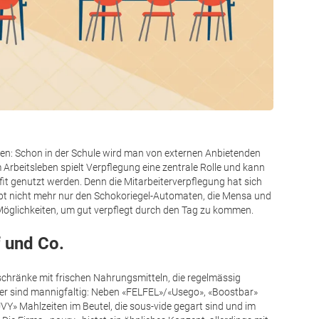
en: Schon in der Schule wird man von externen Anbietenden
 Arbeitsleben spielt Verpflegung eine zentrale Rolle und kann
fit genutzt werden. Denn die Mitarbeiterverpflegung hat sich
gibt nicht mehr nur den Schokoriegel-Automaten, die Mensa und
Möglichkeiten, um gut verpflegt durch den Tag zu kommen.
f und Co.
schränke mit frischen Nahrungsmitteln, die regelmässig
ter sind mannigfaltig: Neben «FELFEL»/«Usego», «Boostbar»
UVY» Mahlzeiten im Beutel, die sous-vide gegart sind und im