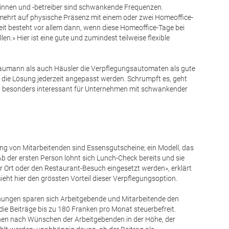
rinnen und -betreiber sind schwankende Frequenzen.
mehrt auf physische Präsenz mit einem oder zwei Homeoffice-
eit besteht vor allem dann, wenn diese Homeoffice-Tage bei
len.» Hier ist eine gute und zumindest teilweise flexible
umann als auch Häusler die Verpflegungsautomaten als gute
 die Lösung jederzeit angepasst werden. Schrumpft es, geht
g besonders interessant für Unternehmen mit schwankender
gung von Mitarbeitenden sind Essensgutscheine; ein Modell, das
Ab der ersten Person lohnt sich Lunch-Check bereits und sie
r Ort oder den Restaurant-Besuch eingesetzt werden», erklärt
eht hier den grössten Vorteil dieser Verpflegungsoption.
ungen sparen sich Arbeitgebende und Mitarbeitende den
die Beiträge bis zu 180 Franken pro Monat steuerbefreit.
en nach Wünschen der Arbeitgebenden in der Höhe, der