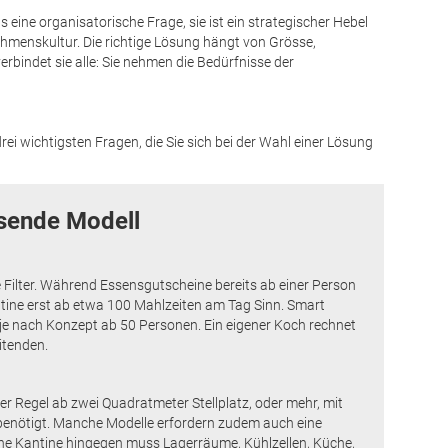
s eine organisatorische Frage, sie ist ein strategischer Hebel
ehmenskultur. Die richtige Lösung hängt von Grösse,
rbindet sie alle: Sie nehmen die Bedürfnisse der
rei wichtigsten Fragen, die Sie sich bei der Wahl einer Lösung
ssende Modell
e Filter. Während Essensgutscheine bereits ab einer Person
ntine erst ab etwa 100 Mahlzeiten am Tag Sinn. Smart
 je nach Konzept ab 50 Personen. Ein eigener Koch rechnet
itenden.
 Regel ab zwei Quadratmeter Stellplatz, oder mehr, mit
nötigt. Manche Modelle erfordern zudem auch eine
sche Kantine hingegen muss Lagerräume, Kühlzellen, Küche,