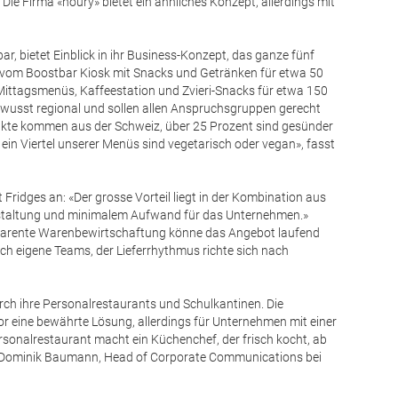
e Firma «noury» bietet ein ähnliches Konzept, allerdings mit
r, bietet Einblick in ihr Business-Konzept, das ganze fünf
 vom Boostbar Kiosk mit Snacks und Getränken für etwa 50
Mittagsmenüs, Kaffeestation und Zvieri-Snacks für etwa 150
wusst regional und sollen allen Anspruchsgruppen gerecht
ukte kommen aus der Schweiz, über 25 Prozent sind gesünder
 ein Viertel unserer Menüs sind vegetarisch oder vegan», fasst
Fridges an: «Der grosse Vorteil liegt in der Kombination aus
gestaltung und minimalem Aufwand für das Unternehmen.»
sparente Warenbewirtschaftung könne das Angebot laufend
ch eigene Teams, der Lieferrhythmus richte sich nach
rch ihre Personalrestaurants und Schulkantinen. Die
vor eine bewährte Lösung, allerdings für Unternehmen mit einer
rsonalrestaurant macht ein Küchenchef, der frisch kocht, ab
t Dominik Baumann, Head of Corporate Communications bei