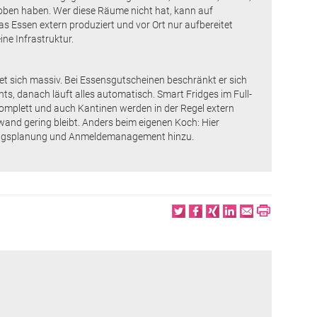
ben haben. Wer diese Räume nicht hat, kann auf
s Essen extern produziert und vor Ort nur aufbereitet
ne Infrastruktur.
t sich massiv. Bei Essensgutscheinen beschränkt er sich
s, danach läuft alles automatisch. Smart Fridges im Full-
omplett und auch Kantinen werden in der Regel extern
wand gering bleibt. Anders beim eigenen Koch: Hier
tungsplanung und Anmeldemanagement hinzu.
Twitter
Facebook
XING
LinkedIn
Email
Print