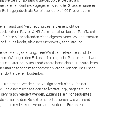
lt werden; unabhängig davon, ob der Beitrag als
ie bei einer Kantine, abgegeben wird. «Der Grossteil unserer
Beiträge jedoch als Benefit ab, der zu 100 Prozent vom
eiten lässt und Verpflegung deshalb eine wichtige
bel, Leiterin Payroll & HR-Administration bei der Tom Talent
 für ihre Mitarbeitenden einen eigenen Koch. «Wir betrachten
he für uns kocht, als einen Mehrwert», sagt Streubel.
t bei der Menügestaltung, freie Wahl der Lieferanten und die
setzen. «Wir legen den Fokus auf biologische Produkte und wo
rklärt Streubel. Auch Food Waste lasse sich gut kontrollieren,
von Mitarbeitenden mitgenommen werden können. Das Essen
Standort arbeiten, kostenlos.
t zu unterschätzende Zusatzaufgabe mit sich: «Eine der
llung einer zuverlässigen Stellvertretung», sagt Streubel.
e sehr rasch reagiert werden. Zudem sei ein konsequentes
 zu vermeiden. Bei extremen Situationen, wie während
 denn ein Alleinkoch verursacht weiterhin Fixkosten.