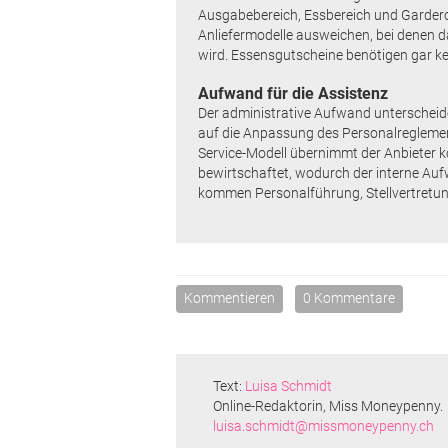
Ausgabebereich, Essbereich und Gardero
Anliefermodelle ausweichen, bei denen da
wird. Essensgutscheine benötigen gar kei
Aufwand für die Assistenz
Der administrative Aufwand unterscheide
auf die Anpassung des Personalreglement
Service-Modell übernimmt der Anbieter k
bewirtschaftet, wodurch der interne Auf
kommen Personalführung, Stellvertre
Kommentieren
0 Kommentare
Text:
Luisa Schmidt
Online-Redaktorin, Miss Moneypenny.
luisa.schmidt@missmoneypenny.ch