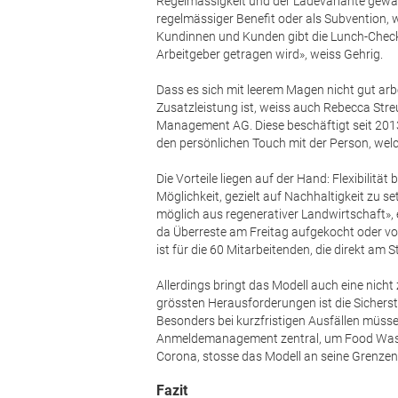
Regelmässigkeit und der Ladevariante gewäh
regelmässiger Benefit oder als Subvention, w
Kundinnen und Kunden gibt die Lunch-Check-
Arbeitgeber getragen wird», weiss Gehrig.
Dass es sich mit leerem Magen nicht gut arb
Zusatzleistung ist, weiss auch Rebecca Streu
Management AG. Diese beschäftigt seit 2013
den persönlichen Touch mit der Person, welc
Die Vorteile liegen auf der Hand: Flexibilitä
Möglichkeit, gezielt auf Nachhaltigkeit zu 
möglich aus regenerativer Landwirtschaft», e
da Überreste am Freitag aufgekocht oder 
ist für die 60 Mitarbeitenden, die direkt am 
Allerdings bringt das Modell auch eine nich
grössten Herausforderungen ist die Sicherste
Besonders bei kurzfristigen Ausfällen müss
Anmeldemanagement zentral, um Food Waste
Corona, stosse das Modell an seine Grenzen,
Fazit