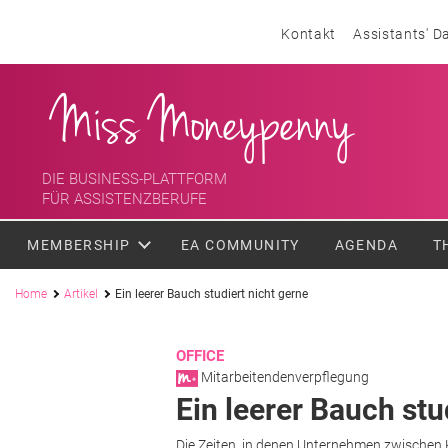
Skip to content
Header menu
Kontakt
Assistants' D
<div class='slogan '> Die Business-Plattform <br/> für Assistenzber
Miss Moneypenny
DIE BUSINESS-PLATTFORM
FÜR ASSISTENZBERUFE
MEMBERSHIP
EA COMMUNITY
AGENDA
T
Pfadnavigation
Home
Artikel
Ein leerer Bauch studiert nicht gerne
OFFICE
Mitarbeitendenverpflegung
Ein leerer Bauch stu
Die Zeiten, in denen Unternehmen zwischen K