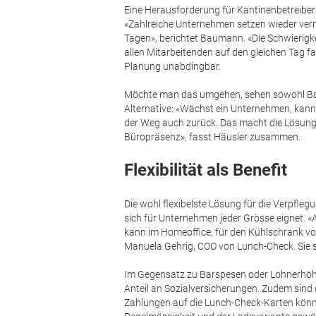
Eine Herausforderung für Kantinenbetreibe
«Zahlreiche Unternehmen setzen wieder ver
Tagen», berichtet Baumann. «Die Schwierigk
allen Mitarbeitenden auf den gleichen Tag fal
Planung unabdingbar.
Möchte man das umgehen, sehen sowohl Ba
Alternative: «Wächst ein Unternehmen, kann
der Weg auch zurück. Das macht die Lösun
Büropräsenz», fasst Häusler zusammen.
Flexibilität als Benefit
Die wohl flexibelste Lösung für die Verpfle
sich für Unternehmen jeder Grösse eignet. «
kann im Homeoffice, für den Kühlschrank vo
Manuela Gehrig, COO von Lunch-Check. Sie si
Im Gegensatz zu Barspesen oder Lohnerhöh
Anteil an Sozialversicherungen. Zudem sind 
Zahlungen auf die Lunch-Check-Karten könn