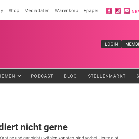
Social ico
ay
Shop
Mediadaten
Warenkorb
Epaper
NE
ufe</div>
LOGIN
MEMB
HEMEN
PODCAST
BLOG
STELLENMARKT
diert nicht gerne
antine und gar nichts wählen konnten, sind vorbei. Heute gibt